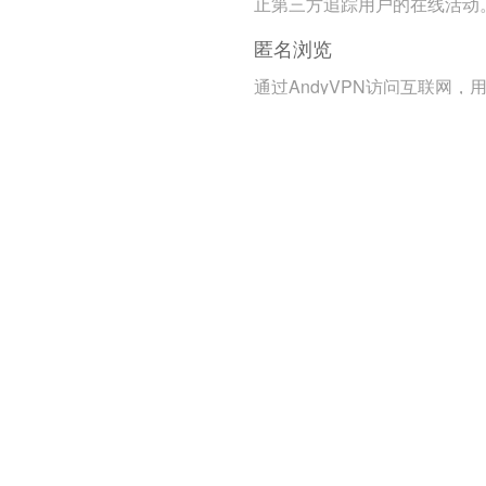
止第三方追踪用户的在线活动
匿名浏览
通过AndyVPN访问互联网，
的真实身份和位置信息得到保
护。
远程办公支持
安全的企业网络访问
员工可以通过VPN安全地访问
业内部资源，确保数据的机密
和完整性。
统一管理
企业可以通过VPN统一管理和
控员工的远程访问，提高安全