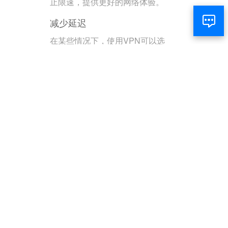
止限速，提供更好的网络体验。
减少延迟
在某些情况下，使用VPN可以选
择更快的服务器路径，减少延
迟，提高网速。
游戏和娱乐
访问游戏服务器
通过VPN可以访问不同地区的游
戏服务器，享受更多游戏内容和
更低的延迟。
解锁流媒体内容
用户可以访问不同国家的流媒体
库，观看更多的电影和电视剧。