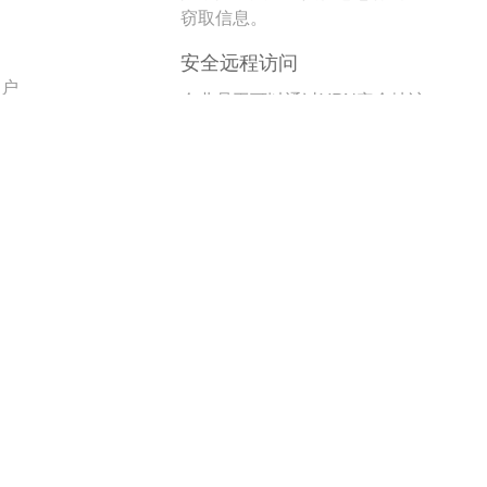
。
窃取信息。
安全远程访问
用户
企业员工可以通过VPN安全地访
问公司内部网络资源，无需担心
数据泄露。
跨区域办公
全球资源访问
企
允许跨国公司在全球范围内统一
性
访问和共享资源，支持跨区域协
作。
多国办公灵活性
监
员工可以在不同国家或地区灵活
性
办公，而不受地域限制。